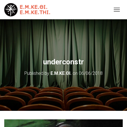
T
O
G
G
L
E
N
A
V
underconstr
I
G
Published by
Ε.Μ.ΚΕ.ΘΙ.
on
06/06/2018
A
T
I
O
N