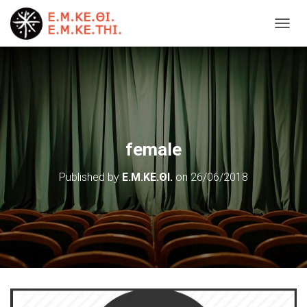
T
O
G
G
L
E
N
A
V
female
I
G
Published by
Ε.Μ.ΚΕ.ΘΙ.
on
26/06/2018
A
T
I
O
N