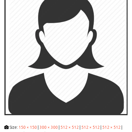
Size:
150 × 150
|
300 × 300
|
512 × 512
|
512 × 512
|
512 × 512
|