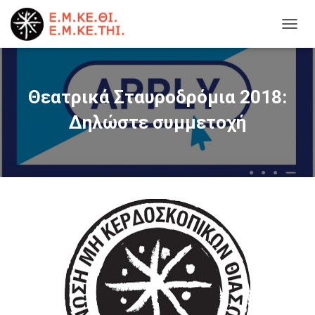
T
O
G
G
L
Θεατρικά Σταυροδρόμια 2018:
E
N
Δηλώστε συμμετοχή
A
V
I
G
A
T
I
O
N