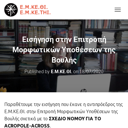
T
O
G
G
L
Εισήγηση στην Επιτροπή
E
N
Μορφωτικών Υποθέσεων της
A
Βουλής
V
I
G
Published by
Ε.Μ.ΚΕ.ΘΙ.
on
18/07/2020
A
T
I
O
N
Παραθέτουμε την εισήγηση που έκανε η αντιπρόεδρος της
Ε.Μ.ΚΕ.ΘΙ. στην Επιτροπή Μορφωτικών Υποθέσεων της
Βουλής σχετικά με το
ΣΧΕΔΙΟ ΝΟΜΟΥ ΓΙΑ ΤΟ
ACROPOLE-ACROSS
.